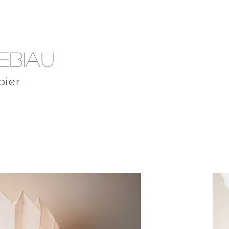
EBIAU
pier