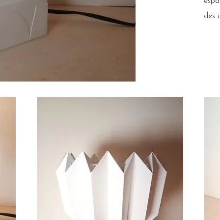
espa
des u