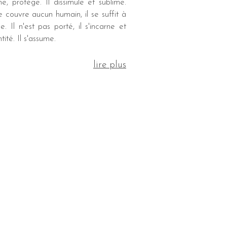
ne, protège. Il dissimule et sublime.
 ne couvre aucun humain, il se suffit à
. Il n'est pas porté, il s'incarne et
tité. Il s'assume.
lire plus